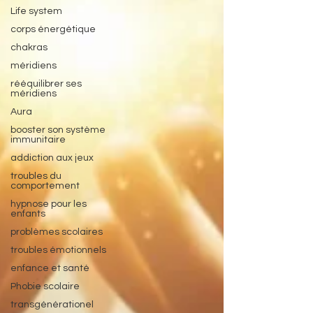
Life system
corps énergétique
chakras
méridiens
rééquilibrer ses
méridiens
Aura
booster son système
immunitaire
addiction aux jeux
troubles du
comportement
hypnose pour les
enfants
problèmes scolaires
troubles émotionnels
enfance et santé
Phobie scolaire
transgénérationel