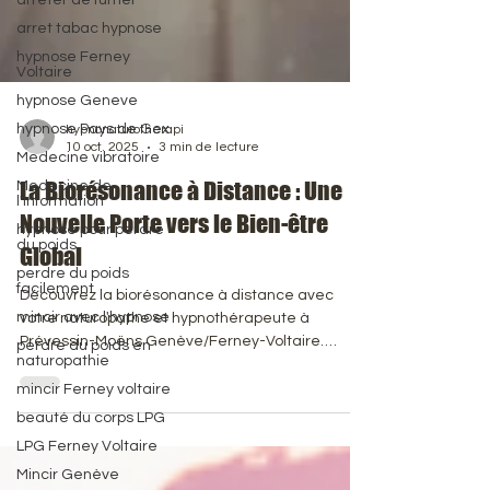
arreter de fumer
arret tabac hypnose
hypnose Ferney
Voltaire
hypnose Geneve
hypnose Pays de Gex
Medecine vibratoire
hypnonaturotherapi
10 oct. 2025
3 min de lecture
Medecine de
l'information
La Biorésonance à Distance : Une
hypnose pour perdre
du poids
Nouvelle Porte vers le Bien-être
perdre du poids
Global
facilement
mincir avec l'hypnose
Découvrez la biorésonance à distance avec
perdre du poids en
votre naturopathe et hypnothérapeute à
naturopathie
Prévessin-Moëns Genève/Ferney-Voltaire.
mincir Ferney voltaire
Grâce au Life System, harmonisez votre énergie
beauté du corps LPG
et gérez le stress, les intolérances et la fatigue
sans vous déplacer. La biorésonance à distance
LPG Ferney Voltaire
utilise l'information vibratoire pour stimuler l'auto-
Mincir Genève
régulation du corps. C'est une solution moderne,