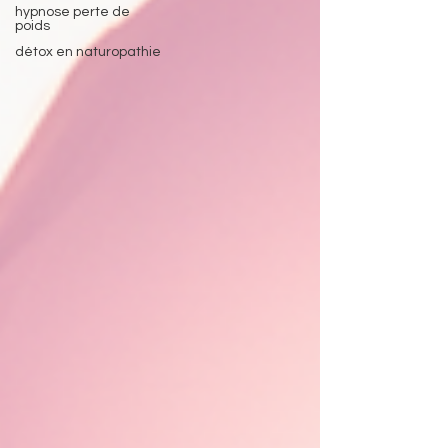
hypnose perte de
globale et accessible. Hypnose, biorésonance, et
poids
EFT: une synergie pour votre bien-être. Visitez
détox en naturopathie
notre site po