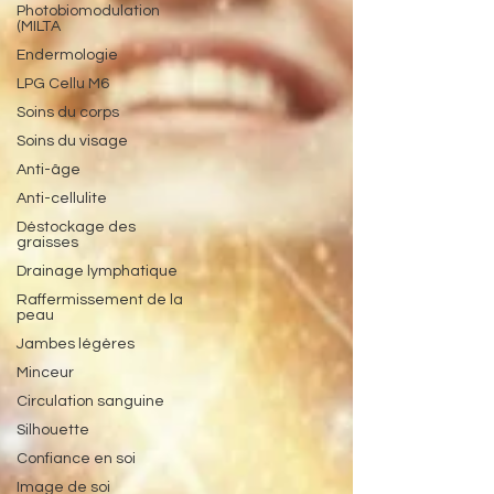
Photobiomodulation
(MILTA
Endermologie
LPG Cellu M6
Soins du corps
Soins du visage
Anti-âge
Anti-cellulite
Déstockage des
graisses
Drainage lymphatique
Raffermissement de la
peau
Jambes légères
Minceur
Circulation sanguine
Silhouette
Confiance en soi
Image de soi