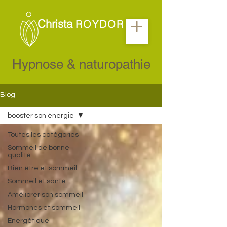
Christa
ROYDOR
Hypnose & naturopathie
Blog
booster son énergie
Toutes les catégories
Sommeil de bonne
qualité
Bien être et sommeil
Sommeil et santé
Améliorer son sommeil
Hormones et sommeil
Energétique