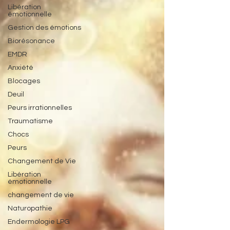
Libération
émotionnelle
Gestion des émotions
Biorésonance
EMDR
Anxiété
Blocages
Deuil
Peurs irrationnelles
Traumatisme
Chocs
Peurs
Changement de Vie
Libération
émotionnelle
changement de vie
Naturopathie
Endermologie LPG