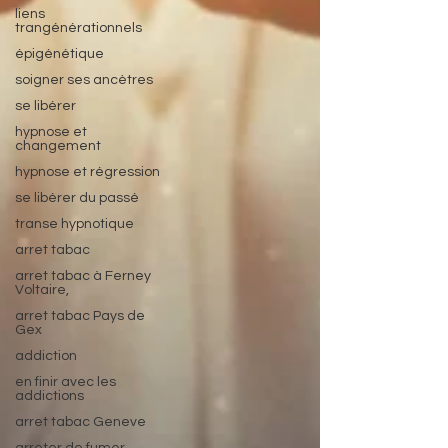
liens
trangénérationnels
épigénétique
soigner ses ancètres
se libérer
hypnose et
changement
hypnose et régression
se libérer du passé
transe hypnotique
arret tabac
arret tabac à Ferney
Voltaire,
arret tabac Pays de
Gex
addiction
en finir avec les
addictions
arret tabac Geneve