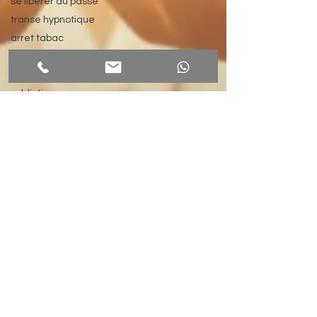
se libérer du passé
transe hypnotique
arret tabac
arret tabac à Ferney Voltaire,
arret tabac Pays de Gex
addiction
en finir avec les addictions
arret tabac Geneve
arreter de fumer
arret tabac hypnose
hypnose Ferney Voltaire
hypnose Geneve
hypnose Pays de Gex
Medecine vibratoire
Medecine de l'information
hypnose pour perdre du poids
perdre du poids facilement
mincir avec l'hypnose