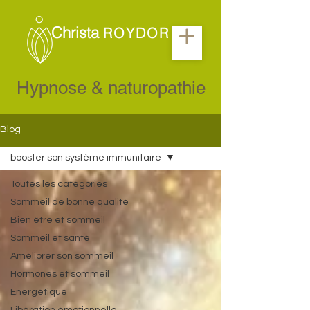
Christa
ROYDOR
Hypnose & naturopathie
Blog
booster son système immunitaire
Toutes les catégories
Sommeil de bonne qualité
Bien être et sommeil
Sommeil et santé
Améliorer son sommeil
Hormones et sommeil
Energétique