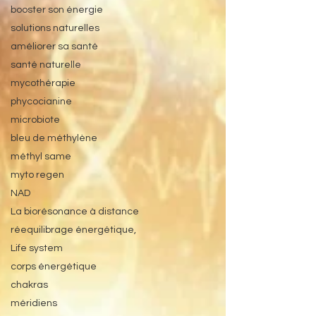
booster son énergie
solutions naturelles
améliorer sa santé
santé naturelle
mycothérapie
phycocianine
microbiote
bleu de méthylène
méthyl same
myto regen
NAD
La biorésonance à distance
réequilibrage énergétique,
Life system
corps énergétique
chakras
méridiens