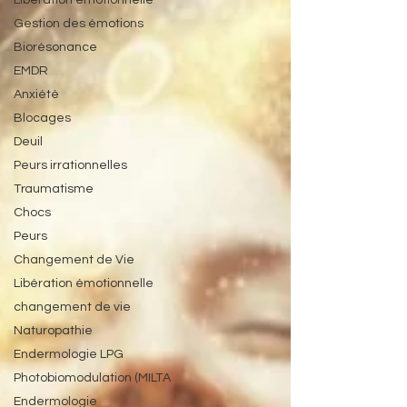
Libération émotionnelle
Gestion des émotions
Biorésonance
EMDR
Anxiété
Blocages
Deuil
Peurs irrationnelles
Traumatisme
Chocs
Peurs
Changement de Vie
Libération émotionnelle
changement de vie
Naturopathie
Endermologie LPG
Photobiomodulation (MILTA
Endermologie