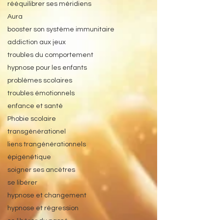
rééquilibrer ses méridiens
Aura
booster son système immunitaire
addiction aux jeux
troubles du comportement
hypnose pour les enfants
problèmes scolaires
troubles émotionnels
enfance et santé
Phobie scolaire
transgénérationel
liens trangénérationnels
épigénétique
soigner ses ancètres
se libérer
hypnose et changement
hypnose et régression