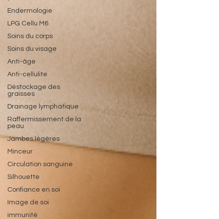
Endermologie
LPG Cellu M6
Soins du corps
Soins du visage
Anti-âge
Anti-cellulite
Déstockage des
graisses
Drainage lymphatique
Raffermissement de la
peau
Jambes légères
Minceur
Circulation sanguine
Silhouette
Confiance en soi
Image de soi
immunité