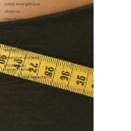
corps énergétique
chakras
méridiens
rééquilibrer ses
méridiens
Aura
booster son système
immunitaire
addiction aux jeux
troubles du
comportement
hypnose pour les enfants
problèmes scolaires
troubles émotionnels
enfance et santé
Phobie scolaire
transgénérationel
liens trangénérationnels
épigénétique