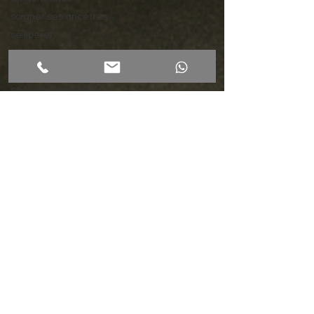
soigner ses ancètres
se libérer
hypnose et changement
hypnose et régression
se libérer du passé
transe hypnotique
arret tabac
arret tabac à Ferney
Voltaire,
arret tabac Pays de Gex
addiction
en finir avec les
addictions
arret tabac Geneve
arreter de fumer
arret tabac hypnose
hypnose Ferney Voltaire
hypnose Geneve