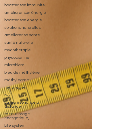
booster son immunité
améliorer son énergie
booster son énergie
solutions naturelles
améliorer sa santé
santé naturelle
mycothérapie
phycocianine
microbiote
bleu de méthylène
méthyl same
myto regen
NAD
La biorésonance à
distance
réequilibrage
énergétique,
Life system