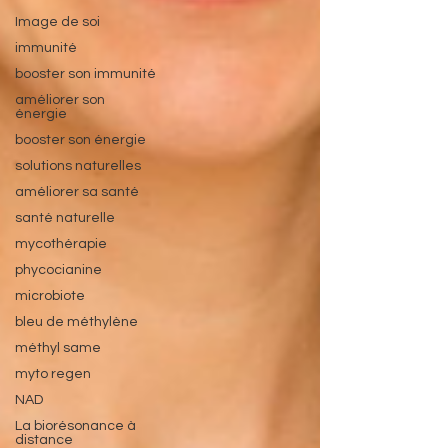
Image de soi
immunité
booster son immunité
améliorer son
énergie
booster son énergie
solutions naturelles
améliorer sa santé
santé naturelle
mycothérapie
phycocianine
microbiote
bleu de méthylène
méthyl same
myto regen
NAD
La biorésonance à
distance