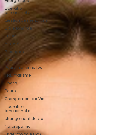
Energétique
Libération
émotionnelle
Gestion des émotions
Biorésonance
EMDR
Anxiété
Blocages
Deuil
Peurs irrationnelles
Traumatisme
Chocs
Peurs
Changement de Vie
Libération
émotionnelle
changement de vie
Naturopathie
Endermologie LPG