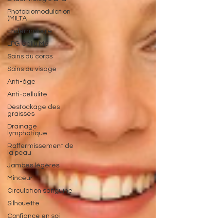
Photobiomodulation
(MILTA
Endermologie
LPG Cellu M6
Soins du corps
Soins du visage
Anti-âge
Anti-cellulite
Déstockage des
graisses
Drainage
lymphatique
Raffermissement de
la peau
Jambes légères
Minceur
Circulation sanguine
Silhouette
Confiance en soi