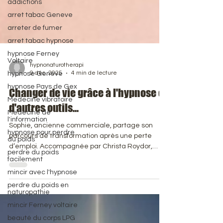
addictions
arret tabac Geneve
arreter de fumer
arret tabac hypnose
hypnose Ferney
Voltaire
hypnose Geneve
hypnonaturotherapi
hypnose Pays de Gex
9 déc. 2025
4 min de lecture
Medecine vibratoire
Changer de vie grâce à l'hypnose et
Medecine de
d'autres outils...
l'information
hypnose pour perdre
Sophie, ancienne commerciale, partage son
du poids
parcours de transformation après une perte
perdre du poids
facilement
d’emploi. Accompagnée par Christa Roydor,
thérapeute intégrative, elle découvre comment
mincir avec l'hypnose
l’EMDR, l’hypnose, l’EFT et le travail
perdre du poids en
transgénérationnel l’aident à libérer ses peurs et
naturopathie
à retrouver confiance. Soutenue par la
mincir Ferney voltaire
phytothérapie, elle illustre l’importance d’un
beauté du corps LPG
accompagnement global – corps, esprit et