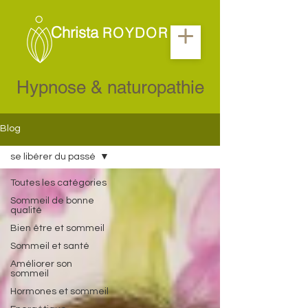
Christa
ROYDOR
Hypnose & naturopathie
Blog
se libérer du passé
Toutes les catégories
Sommeil de bonne
qualité
Bien être et sommeil
Sommeil et santé
Améliorer son
sommeil
Hormones et sommeil