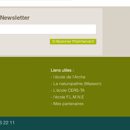
a Newsletter
S'Abonner Maintenant
Liens utiles :
-
l'école de l'Arche
-
La naturopathie (Masson)
-
L'école CERS-TA
- l'école F.L.M.N.E
-
Mes partenaires
6 22 11