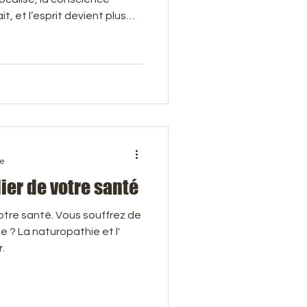
t, et l’esprit devient plus
ieur. C’est un peu
cellulite
t ici… et ailleurs à la fois. De
pnose thérapeutique
nt s’opère souvent là où la
 se rencontrent.
re
ier de votre santé
votre santé. Vous souffrez de
e ? La naturopathie et l'
.