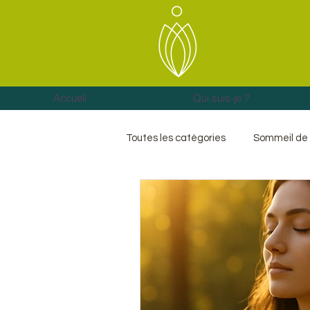
Accueil
Qui suis-je ?
Toutes les catégories
Sommeil de 
Hormones et sommeil
Energ
Anxiété
Blocages
Deui
Libération émotionnelle
cha