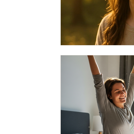
Endermologie
LPG Cellu M6
Déstockage des graisses