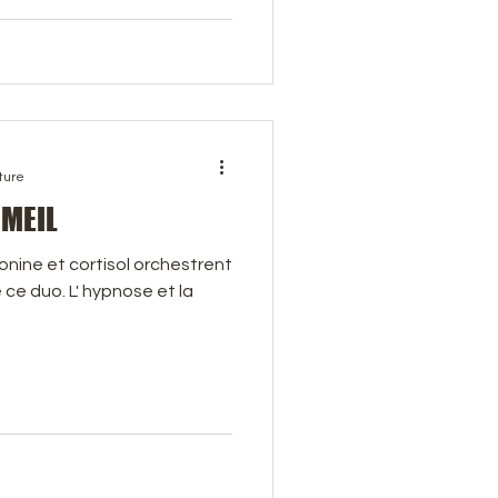
ture
MEIL
nine et cortisol orchestrent
 ce duo. L' hypnose et la