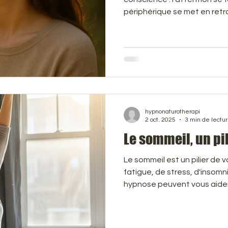
périphérique se met en retrai
réceptif. On reste conscient, présent, en sécurité —
mais l’attention se tourne vers l’intér
Soins du corps
Soins du visage
Anti-âge
Anti-
comme lire un bon livre : on es
nombreux praticiens en hy
confirment que le changeme
conscience et l’inconscient
hypnonaturotherapi
2 oct. 2025
3 min de lectu
Le sommeil, un pil
Le sommeil est un pilier de 
fatigue, de stress, d'insomni
hypnose peuvent vous aider