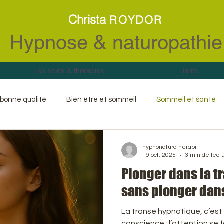
Christa
ROYDOR
Hypnose & naturopathie
Les soins & thérapies
Tarifs
bonne qualité
Bien être et sommeil
Sommeil et santé
étique
Libération émotionnelle
Gestion des émotions
hypnonaturotherapi
19 oct. 2025
3 min de lect
Plonger dans la 
l
Peurs irrationnelles
Traumatisme
Chocs
Pe
sans plonger dan
La transe hypnotique, c’est
ngement de vie
Naturopathie
Endermologie LPG
conscience : l’attention se 