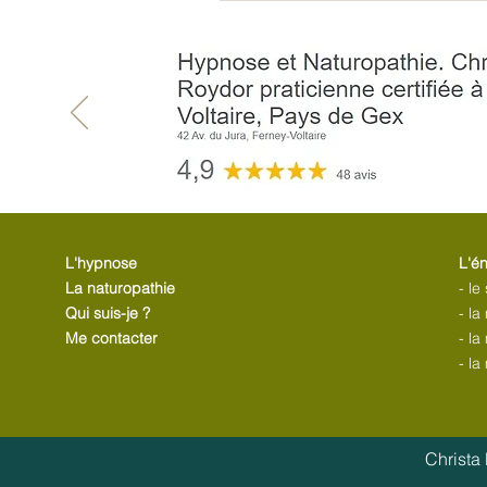
L'hypnose
L'é
La naturopathie
- le
Qui suis-je ?
- l
Me contacter
- l
- la
Christa