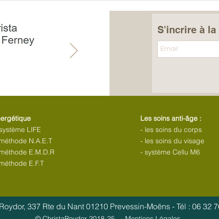
S'incrire à l
nergétique
Les soins anti-âge :
 système LIFE
- les soins du corps
a méthode N.A.E.T
- les soins du visage
a méthode E.M.D.R
- système Cellu M6
 méthode E.F.T
 Roydor, 337 Rte du Nant 01210 Prevessin-Moëns - Tél : 06 32 7
© ChristaRoydor 2018-25 -
Mentions Légales