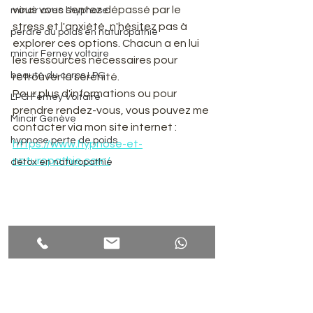
vous vous sentez dépassé par le 
mincir avec l'hypnose
stress et l'anxiété, n'hésitez pas à 
perdre du poids en naturopathie
explorer ces options. Chacun a en lui 
mincir Ferney voltaire
les ressources nécessaires pour 
beauté du corps LPG
retrouver la sérénité.
Pour plus d'informations ou pour 
LPG Ferney Voltaire
prendre rendez-vous, vous pouvez me 
Mincir Genève
contacter via mon site internet : 
hypnose perte de poids
https://www.hypnose-et-
naturopathie.com/
détox en naturopathie