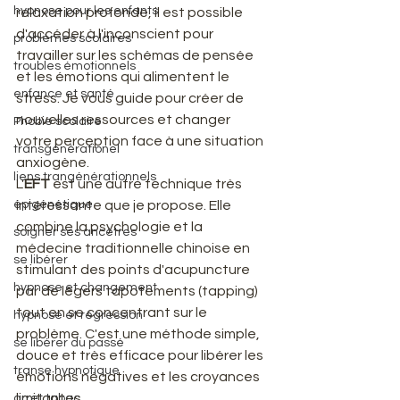
hypnose pour les enfants
relaxation profonde, il est possible 
d'accéder à l'inconscient pour 
problèmes scolaires
travailler sur les schémas de pensée 
troubles émotionnels
et les émotions qui alimentent le 
enfance et santé
stress. Je vous guide pour créer de 
nouvelles ressources et changer 
Phobie scolaire
votre perception face à une situation 
transgénérationel
anxiogène.
liens trangénérationnels
L'
EFT
 est une autre technique très 
épigénétique
intéressante que je propose. Elle 
combine la psychologie et la 
soigner ses ancètres
médecine traditionnelle chinoise en 
se libérer
stimulant des points d'acupuncture 
hypnose et changement
par de légers tapotements (tapping) 
tout en se concentrant sur le 
hypnose et régression
problème. C'est une méthode simple, 
se libérer du passé
douce et très efficace pour libérer les 
transe hypnotique
émotions négatives et les croyances 
limitantes.
arret tabac