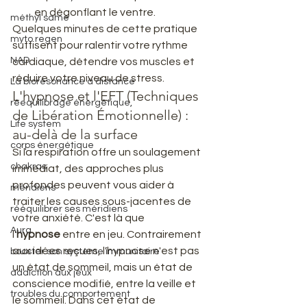
en dégonflant le ventre.
méthyl same
Quelques minutes de cette pratique 
myto regen
suffisent pour ralentir votre rythme 
NAD
cardiaque, détendre vos muscles et 
réduire votre niveau de stress.
La biorésonance à distance
L'hypnose et l'EFT (Techniques 
réequilibrage énergétique,
de Libération Émotionnelle) : 
Life system
au-delà de la surface
corps énergétique
Si la respiration offre un soulagement 
chakras
immédiat, des approches plus 
profondes peuvent vous aider à 
méridiens
traiter les causes sous-jacentes de 
rééquilibrer ses méridiens
votre anxiété. C'est là que 
Aura
l'
hypnose
 entre en jeu. Contrairement 
aux idées reçues, l'hypnose n'est pas 
booster son système immunitaire
un état de sommeil, mais un état de 
addiction aux jeux
conscience modifié, entre la veille et 
troubles du comportement
le sommeil. Dans cet état de 