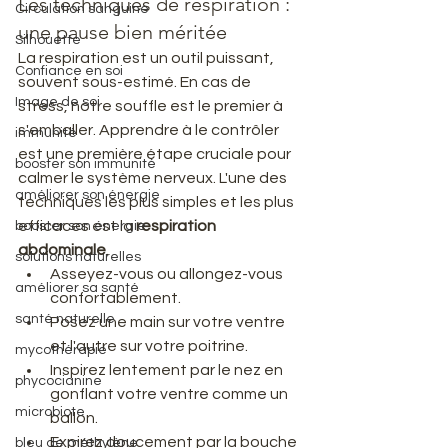
Les techniques de respiration : 
Circulation sanguine
une pause bien méritée
Silhouette
La respiration est un outil puissant, 
Confiance en soi
souvent sous-estimé. En cas de 
Image de soi
stress, notre souffle est le premier à 
s'emballer. Apprendre à le contrôler 
immunité
est une première étape cruciale pour 
booster son immunité
calmer le système nerveux. L'une des 
améliorer son énergie
techniques les plus simples et les plus 
efficaces est la 
respiration 
booster son énergie
abdominale
.
solutions naturelles
Asseyez-vous ou allongez-vous 
améliorer sa santé
confortablement.
santé naturelle
Posez une main sur votre ventre 
et l'autre sur votre poitrine.
mycothérapie
Inspirez lentement par le nez en 
phycocianine
gonflant votre ventre comme un 
microbiote
ballon.
Expirez doucement par la bouche 
bleu de méthylène