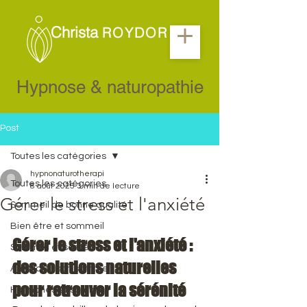
Christa
ROYDOR
Hypnose & naturopathie
Post
Toutes les catégories
hypnonaturotherapi
Toutes les catégories
8 août 2025
3 min de lecture
Gérer le stress et l'anxiété
Sommeil de bonne qualité
Bien être et sommeil
Gérer le stress et l'anxiété : 
Sommeil et santé
des solutions naturelles 
Améliorer son sommeil
pour retrouver la sérénité
Hormones et sommeil