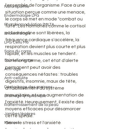
l'ensemble de l'organisme. Face à une 
Naturopathie
situation perçue comme une menace, 
Endermologie LPG
le corps se met en mode "combat ou 
Photobiomodulation (MILTA
fuite". Les hormones comme le cortisol 
et l'adrénaline sont libérées, la 
Endermologie
fréquence cardiaque s'accélère, la 
LPG Cellu M6
respiration devient plus courte et plus 
Soins du corps
rapide, et les muscles se tendent.
Soins du visage
Sur le long terme, cet état d'alerte 
permanent peut avoir des 
Anti-âge
conséquences néfastes : troubles 
Anti-cellulite
digestifs, insomnie, maux de tête, 
Déstockage des graisses
affaiblissement du système 
immunitaire, et une augmentation de 
Drainage lymphatique
l'anxiété. Heureusement, il existe des 
Raffermissement de la peau
moyens efficaces pour désamorcer 
Jambes légères
cette spirale.
Gérer le stress et l'anxiété
Minceur