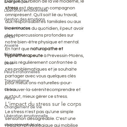
Dans le tourbillon de la vie moderne, le 
Energétique
stress
 est devenu un compagnon 
Libération émotionnelle
omniprésent. Qu'il soit lié au travail, 
Gestion des émotions
aux responsabilités familiales ou aux 
Biorésonance
incertitudes du quotidien, il peut avoir 
des répercussions profondes sur 
EMDR
notre bien-être physique et mental. 
Anxiété
En tant que 
naturopathe et 
Blocages
hypnothérapeute
 à Prévessin-Moëns, 
je suis régulièrement confrontée à 
Deuil
ces problématiques et je souhaite 
Peurs irrationnelles
partager avec vous quelques clés 
Traumatisme
pour mieux ons-naturelles-pour-
retrouver-la-sérénitécomprendre et 
Chocs
surtout, mieux gérer ce stress.
Peurs
L'impact du stress sur le corps
Changement de Vie
Le stress n'est pas qu'une simple 
Libération émotionnelle
sensation désagréable. C'est une 
changement de vie
réaction physiologique qui mobilise 