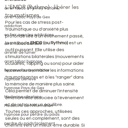
L'EMDR (Rythmo) : libérer les 
arret tabac à Ferney Voltaire,
traumatismes
arret tabac Pays de Gex
Pour les cas de stress post-
addiction
traumatique ou d'anxiété plus 
en finir avec les addictions
profonde liée à un événement passé, 
la méthode 
EMDR (ou Rythmo)
 est un 
arret tabac Geneve
outil puissant. Elle utilise des 
arreter de fumer
stimulations bilatérales (mouvements 
arret tabac hypnose
oculaires, tapping ou sons) pour aider 
le cerveau à retraiter les informations 
hypnose Ferney Voltaire
traumatisantes et à les "ranger" dans 
hypnose Geneve
la mémoire de manière plus saine. 
hypnose Pays de Gex
Cela permet de diminuer l'intensité 
Medecine vibratoire
émotionnelle associée à l'événement 
et de retrouver un équilibre.
Medecine de l'information
Toutes ces approches, utilisées 
hypnose pour perdre du poids
seules ou en complément, sont des 
perdre du poids facilement
chemins vers un mieux-être durable. Si 