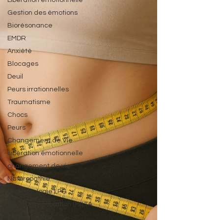
Libération émotionnelle
Gestion des émotions
Biorésonance
EMDR
Anxiété
Blocages
Deuil
Peurs irrationnelles
Traumatisme
Chocs
Peurs
Changement de Vie
Libération émotionnelle
changement de vie
Naturopathie
Endermologie LPG
Photobiomodulation (MILTA
Endermologie