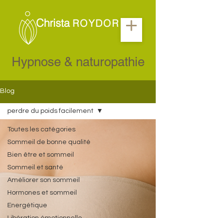
Christa
ROYDOR
Hypnose & naturopathie
Blog
perdre du poids facilement
Toutes les catégories
Sommeil de bonne qualité
Bien être et sommeil
Sommeil et santé
Améliorer son sommeil
Hormones et sommeil
Energétique