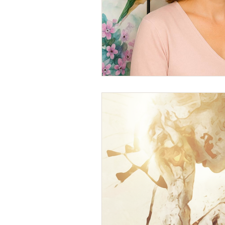
Endermologie
LPG Cellu M6
Déstockage des graisses