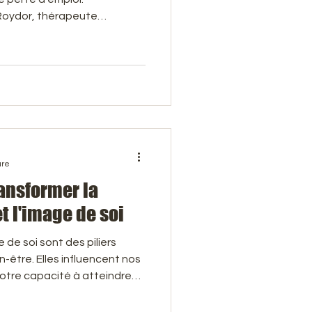
Roydor, thérapeute
comment l’EMDR, l’hypnose,
ationnel l’aident à libérer
cellulite
nfiance. Soutenue par la
l’importance d’un
rps, esprit et héritage
r durablement.
ure
ransformer la
t l'image de soi
e de soi sont des piliers
être. Elles influencent nos
notre capacité à atteindre
ces notions sont souvent
 des peurs et des croyances