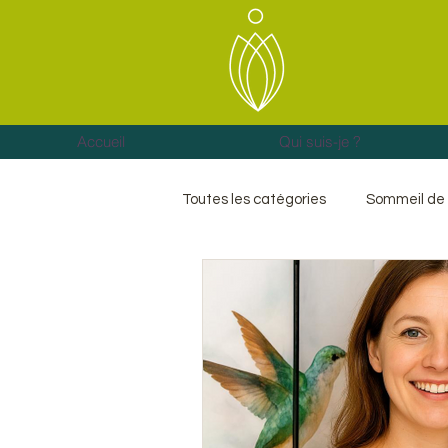
Accueil
Qui suis-je ?
Toutes les catégories
Sommeil de 
Hormones et sommeil
Energ
Anxiété
Blocages
Deui
Libération émotionnelle
cha