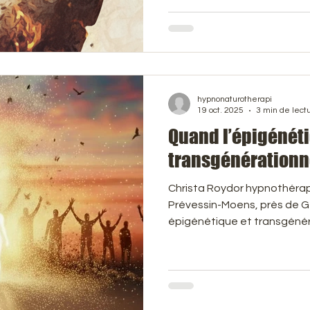
limitantes qui sont profon
inconscient. C'est là que l'hypnose entre en jeu, offrant
une voie puissante pour all
opérer des changements du
hypnonaturotherapi
19 oct. 2025
3 min de lect
Quand l’épigénéti
transgénérationn
Christa Roydor hypnothérap
Prévessin-Moens, près de Ge
épigénétique et transgénér
révèle que les traumas de n
"marques" sur notre ADN, sa
génique. Ces marques peuv
blocages, prouvant que no
survie. La bonne nouvelle : 