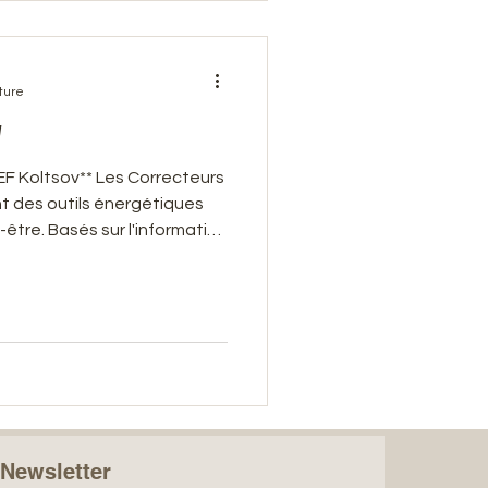
réversible !
ture
v
** Les Correcteurs
nt des outils énergétiques
-être. Basés sur l'information
quantique, ils aident à
re esprit. Ils sont utiles
ent. Un soutien simple et
savoir plus :
thie.com
a Newsletter