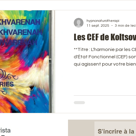
définitives. L'épigénome est 
hypnonaturotherapi
11 sept. 2025
3 min de lec
Les CEF de Koltso
**Titre : L'harmonie par les CEF Koltsov
d'État Fonctionnel (CEF) so
qui agissent pour votre bien
de la nature et la physique 
harmoniser votre corps et vot
pour se protéger des ondes électromagnétiques et
revitaliser votre environnem
efficace pour une meilleure vitalité. Pour en 
www.hypnose-et-naturopa
S'incrire à l