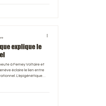
dément ancrées dans notre
er au-delà du conscient et
rables .
ure
que explique le
el
eute à Ferney Voltaire et
nève éclaire le lien entre
ationnel. L'épigénétique
os ancêtres laissent des
ns en modifier la séquence
ent engendrer anxiété et
us héritons de schémas de
ces traces ne sont pas