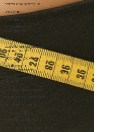
corps énergétique
chakras
méridiens
rééquilibrer ses
méridiens
Aura
booster son système
immunitaire
addiction aux jeux
troubles du
comportement
hypnose pour les
enfants
problèmes scolaires
troubles émotionnels
enfance et santé
Phobie scolaire
transgénérationel
liens trangénérationnels