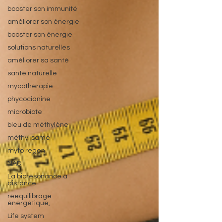
booster son immunité
améliorer son énergie
booster son énergie
solutions naturelles
améliorer sa santé
santé naturelle
mycothérapie
phycocianine
microbiote
bleu de méthylène
méthyl same
myto regen
NAD
La biorésonance à
distance
réequilibrage
énergétique,
Life system