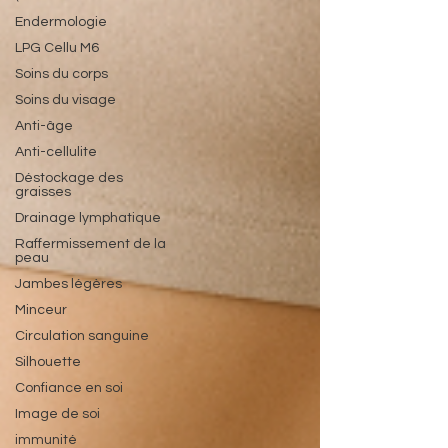
Endermologie
LPG Cellu M6
Soins du corps
Soins du visage
Anti-âge
Anti-cellulite
Déstockage des
graisses
Drainage lymphatique
Raffermissement de la
peau
Jambes légères
Minceur
Circulation sanguine
Silhouette
Confiance en soi
Image de soi
immunité