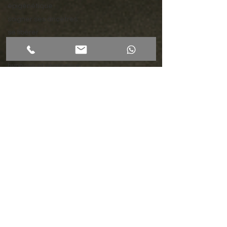
épigénétique
soigner ses ancètres
se libérer
hypnose et
changement
hypnose et régression
se libérer du passé
transe hypnotique
arret tabac
arret tabac à Ferney
Voltaire,
arret tabac Pays de Gex
addiction
en finir avec les
addictions
arret tabac Geneve
arreter de fumer
arret tabac hypnose
hypnose Ferney Voltaire