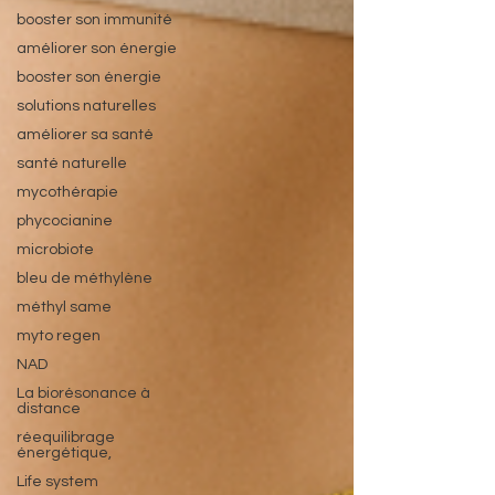
booster son immunité
améliorer son énergie
booster son énergie
solutions naturelles
améliorer sa santé
santé naturelle
mycothérapie
phycocianine
microbiote
bleu de méthylène
méthyl same
myto regen
NAD
La biorésonance à
distance
réequilibrage
énergétique,
Life system