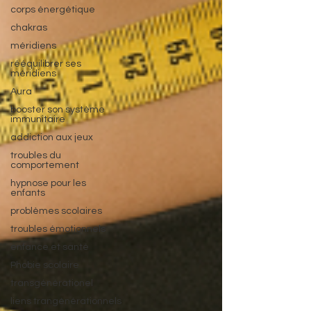
corps énergétique
chakras
méridiens
rééquilibrer ses
méridiens
Aura
booster son système
immunitaire
addiction aux jeux
troubles du
comportement
hypnose pour les
enfants
problèmes scolaires
troubles émotionnels
enfance et santé
Phobie scolaire
transgénérationel
liens trangénérationnels