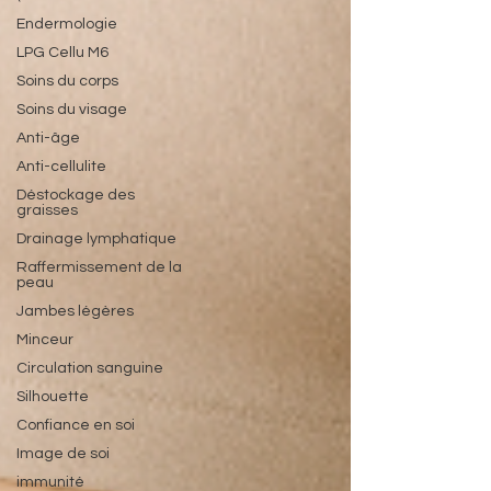
Endermologie
LPG Cellu M6
Soins du corps
Soins du visage
Anti-âge
Anti-cellulite
Déstockage des
graisses
Drainage lymphatique
Raffermissement de la
peau
Jambes légères
Minceur
Circulation sanguine
Silhouette
Confiance en soi
Image de soi
immunité