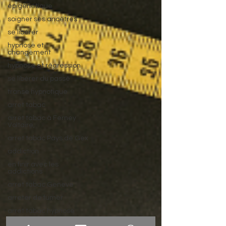
épigénétique
soigner ses ancètres
se libérer
hypnose et
changement
hypnose et régression
se libérer du passé
transe hypnotique
arret tabac
arret tabac à Ferney
Voltaire,
arret tabac Pays de Gex
addiction
en finir avec les
addictions
arret tabac Geneve
arreter de fumer
arret tabac hypnose
hypnose Ferney Voltaire