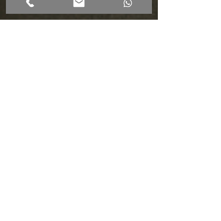
hypnose Geneve
hypnose Pays de Gex
Medecine vibratoire
Medecine de
l'information
hypnose pour perdre du
poids
perdre du poids
facilement
mincir avec l'hypnose
perdre du poids en
naturopathie
mincir Ferney voltaire
beauté du corps LPG
LPG Ferney Voltaire
Mincir Genève
hypnose perte de poids
détox en naturopathie