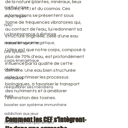
de la nature (plantes, minéraux, lieux 
méthyl same
sacrés, etc.) et du cosmos. Ces 
informations se présentent sous 
myto regen
forme de fréquences vibratoires qui, 
NAD
au contact de l'eau, lui redonnent sa 
La biorésonance à distance
structure originelle, celle d'une eau 
saine et vivante.
réequilibrage énergétique,
​L'idée est que notre corps, composé à 
Life system
plus de 70% d'eau, est profondément 
corps énergétique
influencé par la qualité de cette 
chakras
dernière. Une eau bien structurée 
aide à optimiser les processus 
méridiens
biologiques, à favoriser le transport 
rééquilibrer ses méridiens
des nutriments et à améliorer 
Aura
l'élimination des toxines.
booster son système immunitaire
addiction aux jeux
​Comment les CEF s'intègrent-
troubles du comportement