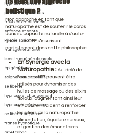
ils dans une approche 
hypnose pour les enfants
holistique ?
problèmes scolaires
​Mon approche en tant que 
troubles émotionnels
naturopathe est de soutenir le corps 
enfance et santé
dans sa capacité naturelle à s'auto-
Phobie scolaire
guérir. Les CEF s'inscrivent 
parfaitement dans cette philosophie :
transgénérationel
liens trangénérationnels
En Synergie avec la 
épigénétique
Naturopathie :
Au-delà de 
l'eau, les CEF peuvent être 
soigner ses ancètres
utilisés pour dynamiser des 
se libérer
huiles de massage ou des élixirs 
hypnose et changement
floraux, augmentant ainsi leur 
hypnose et régression
efficacité. Ils aident à renforcer 
les piliers de la naturopathie : 
se libérer du passé
alimentation, équilibre nerveux, 
transe hypnotique
et gestion des émonctoires. 
arret tabac