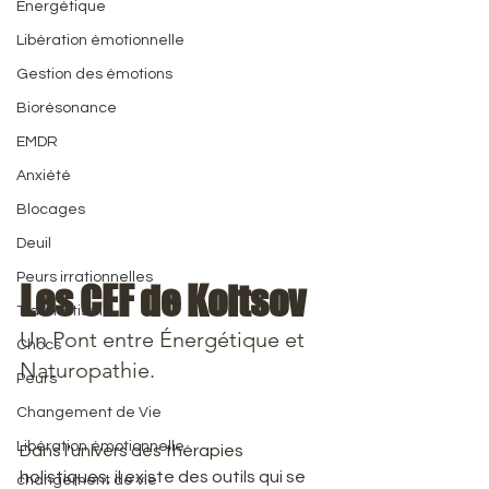
Energétique
Libération émotionnelle
Gestion des émotions
Biorésonance
EMDR
Anxiété
Blocages
Deuil
Peurs irrationnelles
Les CEF de Koltsov
Traumatisme
Un Pont entre Énergétique et 
Chocs
Naturopathie.
Peurs
Changement de Vie
Libération émotionnelle
​Dans l'univers des thérapies 
holistiques, il existe des outils qui se 
changement de vie