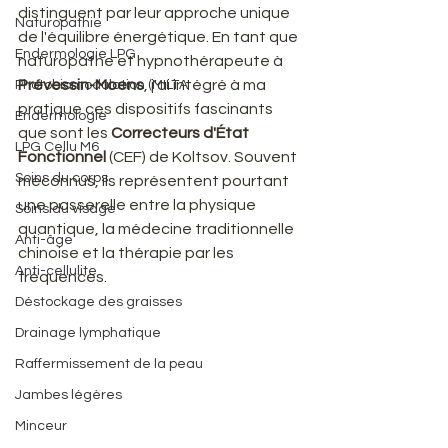
distinguent par leur approche unique 
Naturopathie
de l'équilibre énergétique. En tant que 
Endermologie LPG
naturopathe et hypnothérapeute à 
Prévessin-Moens
, j'ai intégré à ma 
Photobiomodulation (MILTA
pratique ces dispositifs fascinants 
Endermologie
que sont les 
Correcteurs d'État 
LPG Cellu M6
Fonctionnel
 (CEF) de Koltsov. Souvent 
Soins du corps
méconnus, ils représentent pourtant 
une passerelle entre la physique 
Soins du visage
quantique, la médecine traditionnelle 
Anti-âge
chinoise et la thérapie par les 
Anti-cellulite
fréquences.
Déstockage des graisses
Drainage lymphatique
Raffermissement de la peau
Jambes légères
Minceur