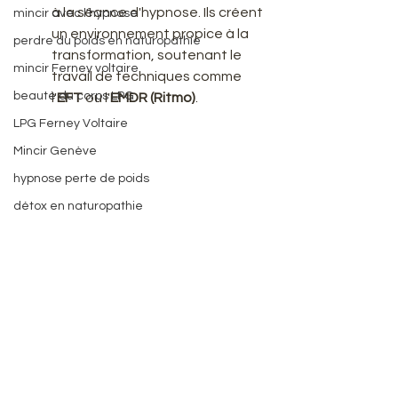
à la séance d'hypnose. Ils créent 
mincir avec l'hypnose
un environnement propice à la 
perdre du poids en naturopathie
transformation, soutenant le 
mincir Ferney voltaire
travail de techniques comme 
beauté du corps LPG
l'
EFT
 ou l'
EMDR (Ritmo)
.
LPG Ferney Voltaire
Mincir Genève
hypnose perte de poids
détox en naturopathie