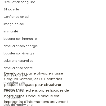
Circulation sanguine
Silhouette
Confiance en soi
Image de soi
immunité
booster son immunité
améliorer son énergie
booster son énergie
solutions naturelles
améliorer sa santé
​Développés par le physicien russe 
santé naturelle
Sergueï Koltsov, les CEF sont des 
mycothérapie
plaques conçues pour 
structurer 
phycocianine
l'eau
 et, par extension, les liquides de 
notre corps. Chaque plaque est 
microbiote
imprégnée d'informations provenant 
bleu de méthylène