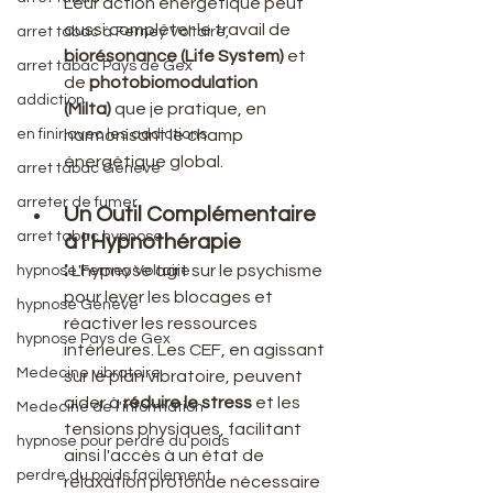
Leur action énergétique peut 
aussi compléter le travail de 
arret tabac à Ferney Voltaire,
biorésonance (Life System)
 et 
arret tabac Pays de Gex
de 
photobiomodulation 
addiction
(Milta)
 que je pratique, en 
en finir avec les addictions
harmonisant le champ 
énergétique global.
arret tabac Geneve
arreter de fumer
Un Outil Complémentaire 
arret tabac hypnose
à l'Hypnothérapie 
:
 L'hypnose agit sur le psychisme 
hypnose Ferney Voltaire
pour lever les blocages et 
hypnose Geneve
réactiver les ressources 
hypnose Pays de Gex
intérieures. Les CEF, en agissant 
Medecine vibratoire
sur le plan vibratoire, peuvent 
aider à 
réduire le stress
 et les 
Medecine de l'information
tensions physiques, facilitant 
hypnose pour perdre du poids
ainsi l'accès à un état de 
perdre du poids facilement
relaxation profonde nécessaire 