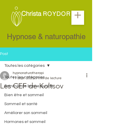
Christa
ROYDOR
Hypnose & naturopathie
Post
Toutes les catégories
hypnonaturotherapi
Toutes les catégories
11 sept. 2025
3 min de lecture
Les CEF de Koltsov
Sommeil de bonne qualité
Bien être et sommeil
Sommeil et santé
Améliorer son sommeil
Hormones et sommeil