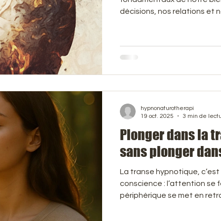
décisions, nos relations et 
nos objectifs. Cependant, 
malmenées par des doutes,
Soins du corps
Soins du visage
Anti-âge
Anti-
limitantes qui sont profon
inconscient. C'est là que l'hypnose entre en jeu, offrant
une voie puissante pour all
opérer des changements du
hypnonaturotherapi
19 oct. 2025
3 min de lect
Plonger dans la 
sans plonger dan
La transe hypnotique, c’est
conscience : l’attention se 
périphérique se met en retrai
réceptif. On reste conscient, présent, en sécurité —
mais l’attention se tourne vers l’intér