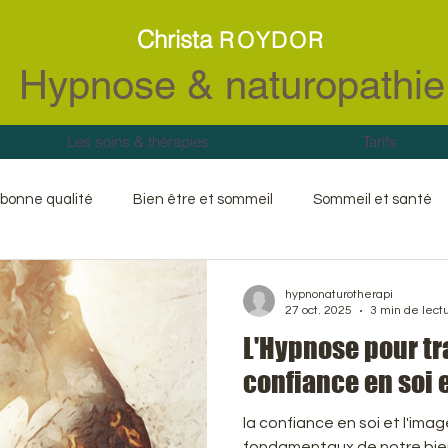
Christa
ROYDOR
Hypnose & naturopathie
Les soins & thérapies
Tarifs
bonne qualité
Bien être et sommeil
Sommeil et santé
étique
Libération émotionnelle
Gestion des émotions
hypnonaturotherapi
27 oct. 2025
3 min de lect
​L'Hypnose pour t
l
Peurs irrationnelles
Traumatisme
Chocs
Pe
confiance en soi e
la confiance en soi et l'imag
ngement de vie
Naturopathie
Endermologie LPG
fondamentaux de notre bien-