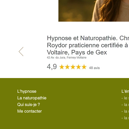
L'hypnose
L'é
La naturopathie
- le
Qui suis-je ?
- l
Me contacter
- l
- la