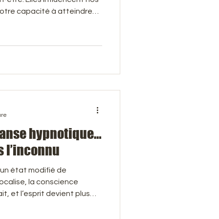
notre capacité à atteindre
ces notions sont souvent
 des peurs et des croyances
cellulite
dément ancrées dans notre
er au-delà du conscient et
rables .
ure
transe hypnotique…
s l’inconnu
 un état modifié de
focalise, la conscience
t, et l’esprit devient plus
ieur. C’est un peu