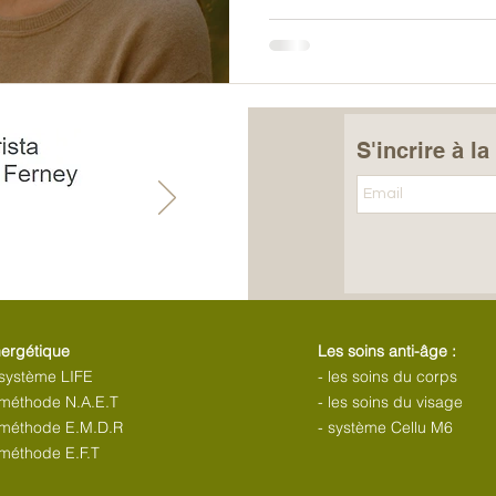
comme lire un bon livre : on es
nombreux praticiens en hy
confirment que le changeme
conscience et l’inconscient
S'incrire à l
nergétique
Les soins anti-âge :
 système LIFE
- les soins du corps
a méthode N.A.E.T
- les soins du visage
a méthode E.M.D.R
- système Cellu M6
 méthode E.F.T