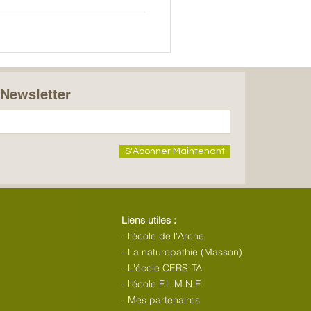
t ici… et ailleurs à la fois. De
pnose thérapeutique
nt s’opère souvent là où la
 se rencontrent.
a Newsletter
S'Abonner Maintenant
Liens utiles :
-
l'école de l'Arche
-
La naturopathie (Masson)
-
L'école CERS-TA
- l'école F.L.M.N.E
-
Mes partenaires