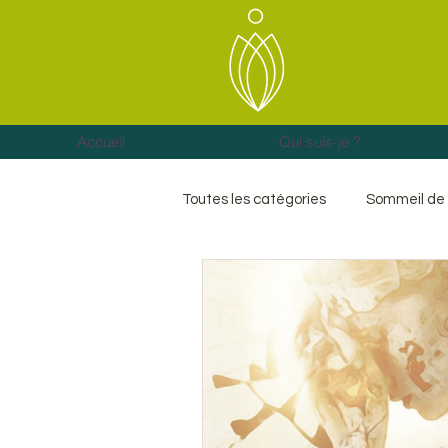
Accueil
Qui suis-je ?
Toutes les catégories
Sommeil de 
Hormones et sommeil
Energ
Anxiété
Blocages
Deui
Libération émotionnelle
cha