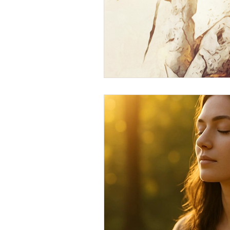
Endermologie
LPG Cellu M6
Déstockage des graisses