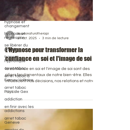
soigner ses
ancètres
se libérer
hypnose et
changement
hypnose et
régression
hypnonaturotherapi
se libérer du
27 oct. 2025
3 min de lecture
passé
​L'Hypnose pour transformer la
transe
hypnotique
confiance en soi et l'image de soi
arret tabac
arret tabac à
la confiance en soi et l'image de soi sont des
Ferney Voltaire,
piliers fondamentaux de notre bien-être. Elles
arret tabac
influencent nos décisions, nos relations et notre
Pays de Gex
capacité à atteindre nos objectifs. Cependant,
addiction
ces notions sont souvent malmenées par des
en finir avec les
doutes, des peurs et des croyances limitantes
addictions
qui sont profondément ancrées dans notre
arret tabac
inconscient. C'est là que l'hypnose entre en jeu,
Geneve
offrant une voie puissante pour aller au-delà du