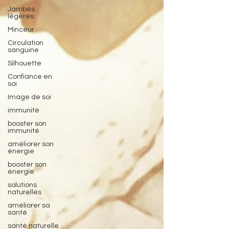
Jambes
légères
Minceur
Circulation
sanguine
Silhouette
Confiance en
soi
Image de soi
immunité
booster son
immunité
améliorer son
énergie
booster son
énergie
solutions
naturelles
améliorer sa
santé
santé naturelle