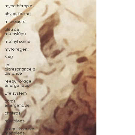
mycothérapie
phycocianine
microbiote
bleu de
méthylène
méthyl same
myto regen
NAD
La
biorésonance à
distance
réequilibrage
énergétique,
Life system
corps
énergétique
chakras
méridiens
rééquilibrer ses
méridiens