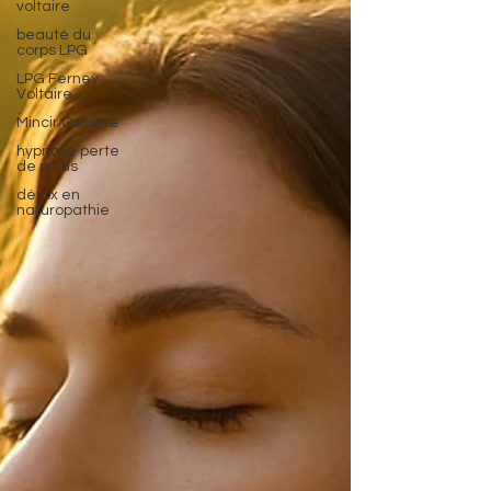
voltaire
beauté du
corps LPG
LPG Ferney
Voltaire
Mincir Genève
hypnose perte
de poids
détox en
naturopathie