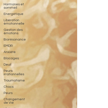
Hormones et
sommeil
Energétique
Libération
émotionnelle
Gestion des
émotions
Biorésonance
EMDR
Anxiété
Blocages
Deuil
Peurs
irrationnelles
Traumatisme
Chocs
Peurs
Changement
de Vie