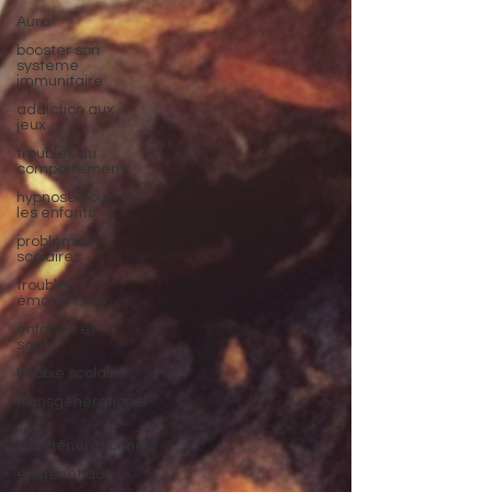
Aura
booster son
système
immunitaire
addiction aux
jeux
troubles du
comportement
hypnose pour
les enfants
problèmes
scolaires
troubles
émotionnels
enfance et
santé
Phobie scolaire
transgénérationel
liens
trangénérationnels
épigénétique