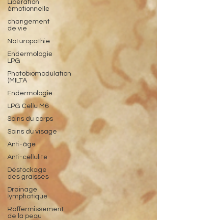
Libération
émotionnelle
changement
de vie
Naturopathie
Endermologie
LPG
Photobiomodulation
(MILTA
Endermologie
LPG Cellu M6
Soins du corps
Soins du visage
Anti-âge
Anti-cellulite
Déstockage
des graisses
Drainage
lymphatique
Raffermissement
de la peau