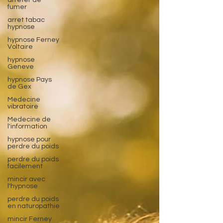
arreter de
conscient et opérer des changements durables .
fumer
arret tabac
hypnose
hypnose Ferney
Voltaire
hypnose
Geneve
hypnose Pays
de Gex
Medecine
vibratoire
Medecine de
l'information
hypnose pour
perdre du poids
perdre du poids
facilement
mincir avec
l'hypnose
perdre du poids
en naturopathie
mincir Ferney