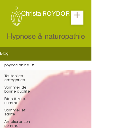
Christa
ROYDOR
Hypnose & naturopathie
Blog
phycocianine
Toutes les
catégories
Sommeil de
bonne qualité
Bien être et
sommeil
Sommeil et
santé
Améliorer son
sommeil