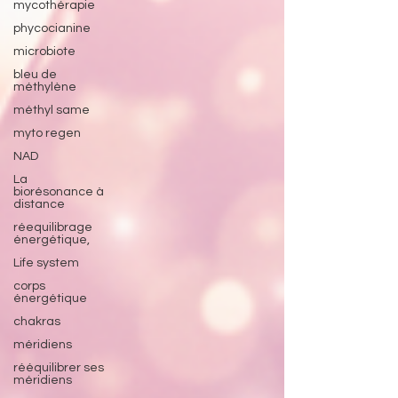
mycothérapie
phycocianine
microbiote
bleu de
méthylène
méthyl same
myto regen
NAD
La
biorésonance à
distance
réequilibrage
énergétique,
Life system
corps
énergétique
chakras
méridiens
rééquilibrer ses
méridiens