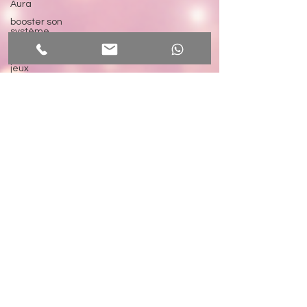
Aura
booster son
système
immunitaire
addiction aux
jeux
troubles du
comportement
hypnose pour
les enfants
problèmes
scolaires
troubles
émotionnels
enfance et
santé
Phobie scolaire
transgénérationel
liens
trangénérationnels
épigénétique
soigner ses